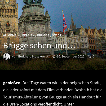
ALLGEMEIN
/
BELGIEN
/
BRÜGGE
/
STADT
Brügge sehen und…
von
Burkhard Mosakowski
16. September 2022
0
genießen.
Drei Tage waren wir in der belgischen Stadt,
die jeder sofort mit dem Film verbindet. Deshalb hat die
Tourismus-Abteilung von Brügge auch ein Handout für
die Dreh-Locations veröffentlicht. Unter