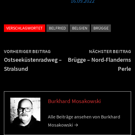
16.09.2022
VERSCHLAGWORTET
BELFRIED
BELGIEN
BRÜGGE
Beitragsnavigation
Vorheriger
N
VORHERIGER BEITRAG
NÄCHSTER BEITRAG
Beitrag:
B
Ostseeküstenradweg –
Brügge – Nord-Flanderns
Stralsund
Perle
Burkhard Mosakowski
Alle Beiträge ansehen von Burkhard
Mosakowski →