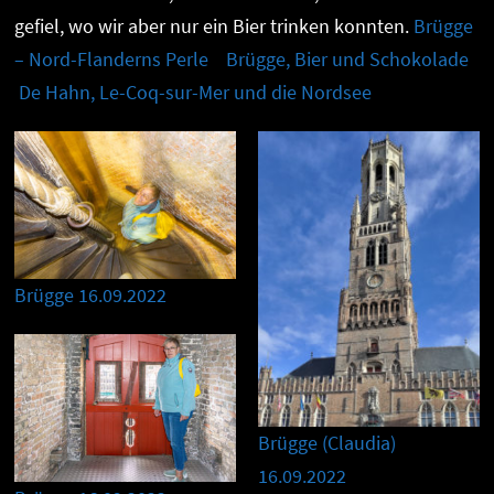
gefiel, wo wir aber nur ein Bier trinken konnten.
Brügge
– Nord-Flanderns Perle
Brügge, Bier und Schokolade
De Hahn, Le-Coq-sur-Mer und die Nordsee
Brügge 16.09.2022
Brügge (Claudia)
16.09.2022